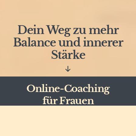
Dein Weg zu mehr
Balance und innerer
Stärke
Nach
unten
scrollen
Online-Coaching
für Frauen
„Stressbewältigung ist der Weg zu mehr
Balance zwischen Job, Familie und Dir