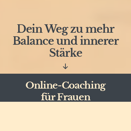
Dein Weg zu mehr
Balance und innerer
Stärke
Nach
unten
scrollen
Online-Coaching
für Frauen
„Stressbewältigung ist der Weg zu mehr
Balance zwischen Job, Familie und Dir